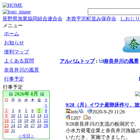
長野県漁業協同組合連合会
木曾平沢町並み保存会
しおじり
メニュー
ホーム
お知らせ
便利マップ
よくある質問
アルバムトップ
:
奈良井川の風景
奈良井川の風景
行事予定
行事予定
2026年 8月
日
月
火
水
木
金
土
9/28（月）イワナ産卵床作り、
1
2
3
4
5
6
7
8
info
2020-9-29 11:26
9
10
11
12
13
14
15
1207
0
16
17
18
19
20
21
22
9/28奈良井川の支流の栃洞沢
23
24
25
26
27
28
29
小水力発電企業と奈良井川漁協
30
31
＜今日＞
いただき、実施できました。