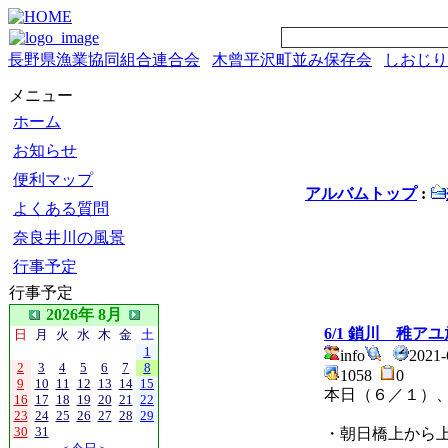
長野県漁業協同組合連合会
木曾平沢町並み保存会
しおじり
メニュー
ホーム
お知らせ
便利マップ
アルバムトップ
:
よくある質問
奈良井川の風景
行事予定
行事予定
2026年 8月
6/1 鎖川 稚ア
日
月
火
水
木
金
土
1
info
2021
2
3
4
5
6
7
8
1058
0
9
10
11
12
13
14
15
本日（６／１）
16
17
18
19
20
21
22
23
24
25
26
27
28
29
30
31
・朝日橋上から