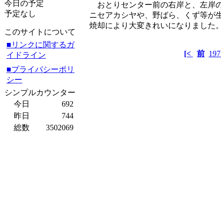
今日の予定
おとりセンター前の右岸と、左岸の
予定なし
ニセアカシヤや、野ばら、くず等が
焼却により大変きれいになりました
このサイトについて
■リンクに関するガ
[<
前
197
イドライン
■プライバシーポリ
シー
シンプルカウンター
今日
692
昨日
744
総数
3502069