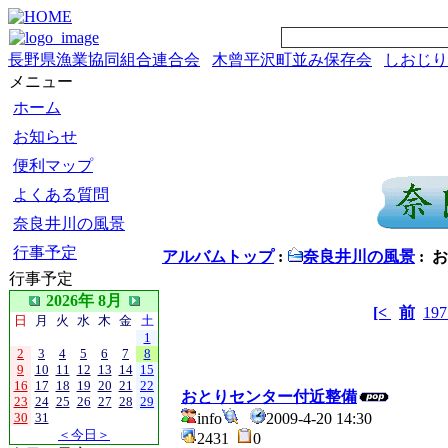
長野県漁業協同組合連合会
木曾平沢町並み保存会
しおじり
メニュー
ホーム
お知らせ
便利マップ
よくある質問
奈良井川の風景
行事予定
アルバムトップ
:
奈良井川の風景
: 
行事予定
2026年 8月
[<
前
197
日
月
火
水
木
金
土
1
2
3
4
5
6
7
8
9
10
11
12
13
14
15
16
17
18
19
20
21
22
おとりセンター付近整備
23
24
25
26
27
28
29
30
31
info
2009-4-20 14:30
＜今日＞
2431
0