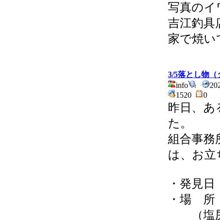
写真のイ
吉江釣具
家で焼い
3/5落とし物
info
20
1520
0
昨日、あ
た。
組合事務
は、お立
・発見日
・場 所
（塩尻