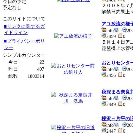
今日の予定
２００８年７
予定なし
解禁日釣果上
このサイトについて
アユ放流の様
■リンクに関するガ
info
20
イドライン
2459
0
■プライバシーポリ
５月１４日ア
シー
琵琶橋上水管
シンプルカウンター
今日
22
おとりセンタ
昨日
407
info
20
2456
0
総数
1800314
秋深まる奈良
info
20
2449
0
桜沢～片平の
info
20
2447
0