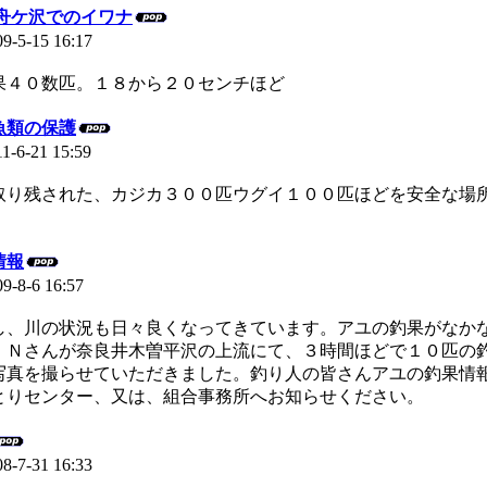
 舟ケ沢でのイワナ
09-5-15 16:17
４０数匹。１８から２０センチほど
魚類の保護
11-6-21 15:59
取り残された、カジカ３００匹ウグイ１００匹ほどを安全な場
情報
09-8-6 16:57
、川の状況も日々良くなってきています。アユの釣果がなか
、Ｎさんが奈良井木曽平沢の上流にて、３時間ほどで１０匹の
写真を撮らせていただきました。釣り人の皆さんアユの釣果情
とりセンター、又は、組合事務所へお知らせください。
08-7-31 16:33