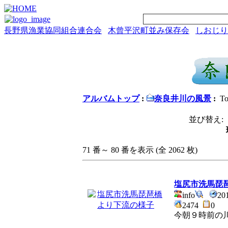
長野県漁業協同組合連合会
木曾平沢町並み保存会
しおじり
アルバムトップ
:
奈良井川の風景
:
To
並び替え: 
71 番～ 80 番を表示 (全 2062 枚)
塩尻市洗馬琵
info
20
2474
0
今朝９時前の