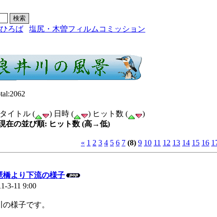
ひろば
塩尻・木曽フィルムコミッション
tal:2062
タイトル (
) 日時 (
) ヒット数 (
)
現在の並び順: ヒット数 (高→低)
«
1
2
3
4
5
6
7
(8)
9
10
11
12
13
14
15
16
1
琶橋より下流の様子
11-3-11 9:00
川の様子です。