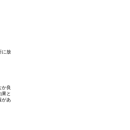
所に放
なか良
釣果と
報があ