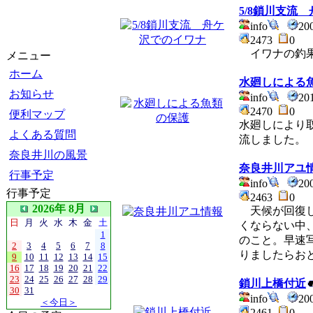
5/8鎖川支流
info
20
2473
0
イワナの釣果
メニュー
ホーム
水廻しによる
お知らせ
info
20
2470
0
便利マップ
水廻しにより
よくある質問
流しました。
奈良井川の風景
奈良井川アユ
行事予定
info
20
行事予定
2463
0
2026年 8月
天候が回復し
日
月
火
水
木
金
土
くならない中
1
のこと。早速
2
3
4
5
6
7
8
りましたらお
9
10
11
12
13
14
15
16
17
18
19
20
21
22
23
24
25
26
27
28
29
鎖川上橋付近
30
31
info
20
＜今日＞
2461
0