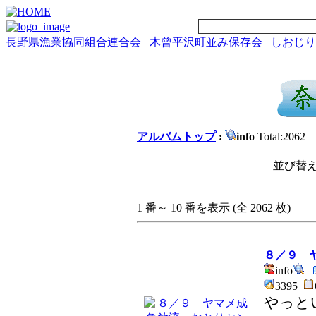
長野県漁業協同組合連合会
木曾平沢町並み保存会
しおじり
アルバムトップ
:
info
Total:2062
並び替え
1 番～ 10 番を表示 (全 2062 枚)
８／９ 
info
3395
やっと