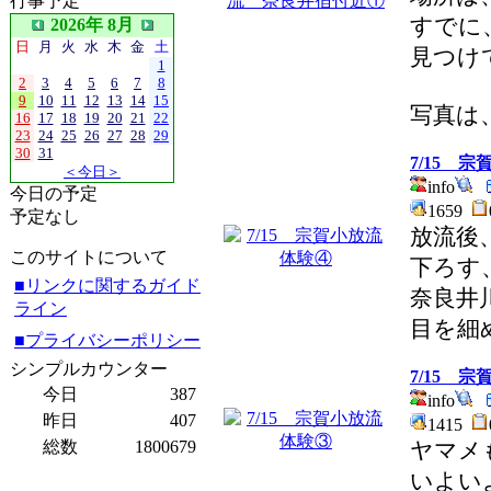
行事予定
すでに
2026年 8月
日
月
火
水
木
金
土
見つけ
1
2
3
4
5
6
7
8
9
10
11
12
13
14
15
写真は
16
17
18
19
20
21
22
23
24
25
26
27
28
29
30
31
7/15 
＜今日＞
info
今日の予定
1659
予定なし
放流後
このサイトについて
下ろす
■リンクに関するガイド
奈良井
ライン
目を細
■プライバシーポリシー
シンプルカウンター
7/15 
今日
387
info
昨日
407
1415
総数
1800679
ヤマメ
いよい