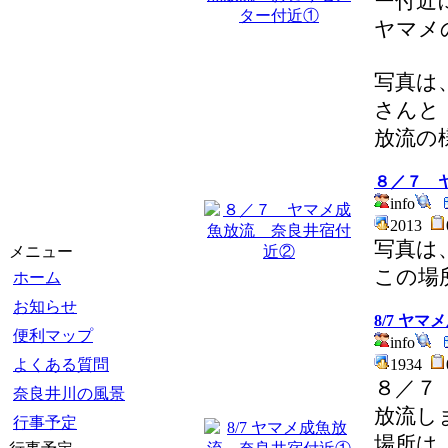
ー付近
ヤマメ
写真は
さんと
放流の
８／７ 
info
2013
写真は
メニュー
この場
ホーム
お知らせ
8/7 ヤ
便利マップ
info
よくある質問
1934
８／７
奈良井川の風景
放流し
行事予定
場所は