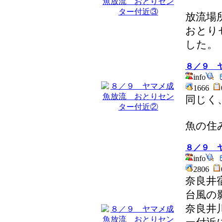
放流場
おとり
した。
８／９ 
info
1666
同じく
魚の住
８／９ 
info
2806
奈良井
台風の
奈良井