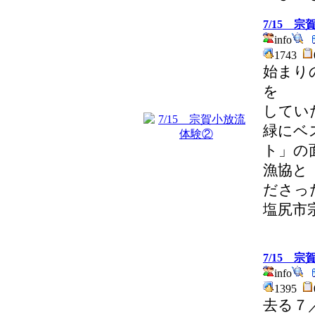
7/15 
info
1743
始まり
を
してい
緑にベ
ト」の
漁協と
ださっ
塩尻市
7/15 
info
1395
去る７