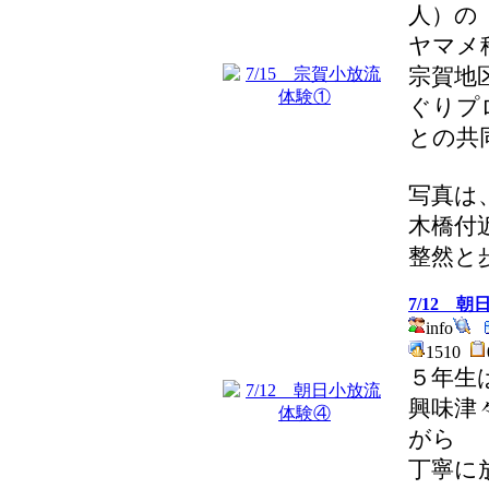
人）の
ヤマメ
宗賀地
ぐりプ
との共
写真は
木橋付
整然と
7/12 
info
1510
５年生
興味津
がら
丁寧に