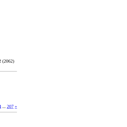
2 (2062)
4
...
207
»