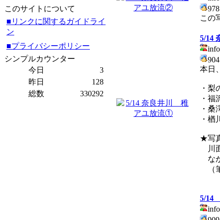
97
このサイトについて
この
■リンクに関するガイドライ
ン
5/1
■プライバシーポリシー
info
シンプルカウンター
90
本日
今日
3
昨日
128
・梨
総数
330292
・
・
・楢
★写
川面
なか
（筆
5/1
info
90