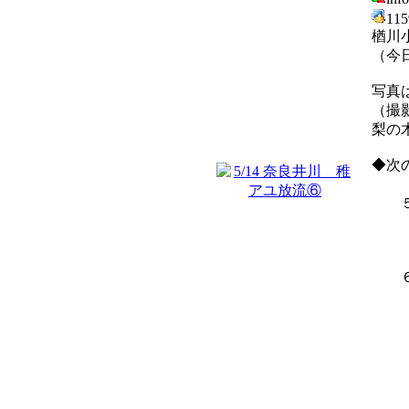
11
楢川
（今
写真
（撮
梨の
◆次
（次
５／
６／
・
・
・