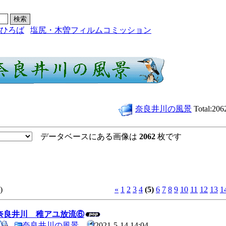
ひろば
塩尻・木曽フィルムコミッション
奈良井川の風景
Total:206
データベースにある画像は
2062
枚です
)
«
1
2
3
4
(5)
6
7
8
9
10
11
12
13
1
4 奈良井川 稚アユ放流⑥
奈良井川の風景
2021-5-14 14:04