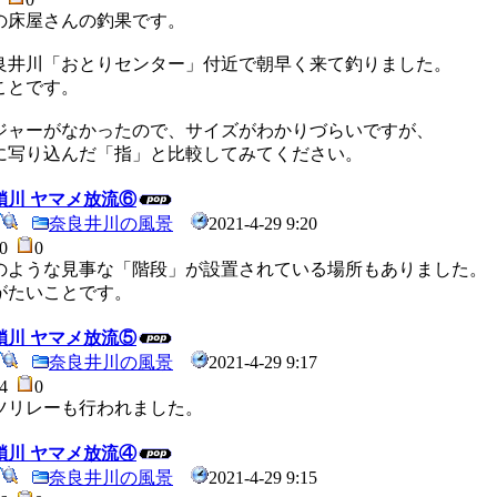
の床屋さんの釣果です。
良井川「おとりセンター」付近で朝早く来て釣りました。
ことです。
ジャーがなかったので、サイズがわかりづらいですが、
に写り込んだ「指」と比較してみてください。
8 鎖川 ヤマメ放流⑥
奈良井川の風景
2021-4-29 9:20
30
0
のような見事な「階段」が設置されている場所もありました。
がたいことです。
8 鎖川 ヤマメ放流⑤
奈良井川の風景
2021-4-29 9:17
44
0
ツリレーも行われました。
8 鎖川 ヤマメ放流④
奈良井川の風景
2021-4-29 9:15