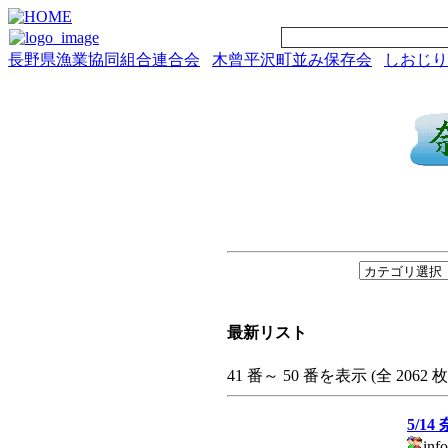
長野県漁業協同組合連合会
木曾平沢町並み保存会
しおじり
最新リスト
41 番～ 50 番を表示 (全 2062 枚
5/1
info