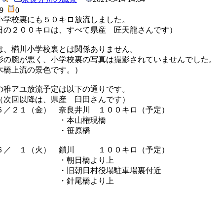
59
0
小学校裏にも５０キロ放流しました。
日の２００キロは、すべて県産 匠天龍さんです）
は、楢川小学校裏とは関係ありません。
影の腕が悪く、小学校裏の写真は撮影されていませんでした。
木橋上流の景色です。）
の稚アユ放流予定は以下の通りです。
回以降は、県産 臼田さんです）
２１（金） 奈良井川 １００キロ（予定）
・本山権現橋
・笹原橋
 １（火） 鎖川 １００キロ（予定）
朝日橋より上
旧朝日村役場駐車場裏付近
針尾橋より上