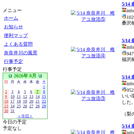
5/1
メニュー
info
10
ホーム
桑沢
お知らせ
便利マップ
5/1
よくある質問
info
奈良井川の風景
94
福沢
行事予定
行事予定
2026年 8月
5/1
日
月
火
水
木
金
土
info
1
95
2
3
4
5
6
7
8
いい
9
10
11
12
13
14
15
16
17
18
19
20
21
22
した
23
24
25
26
27
28
29
30
31
（梨
＜今日＞
今日の予定
5/1
予定なし
info