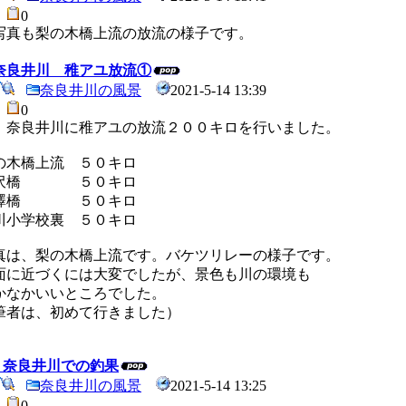
8
0
写真も梨の木橋上流の放流の様子です。
4 奈良井川 稚アユ放流①
奈良井川の風景
2021-5-14 13:39
4
0
、奈良井川に稚アユの放流２００キロを行いました。
の木橋上流 ５０キロ
福沢橋 ５０キロ
桑澤橋 ５０キロ
川小学校裏 ５０キロ
真は、梨の木橋上流です。バケツリレーの様子です。
に近づくには大変でしたが、景色も川の環境も
なかいいところでした。
者は、初めて行きました）
4 奈良井川での釣果
奈良井川の風景
2021-5-14 13:25
9
0