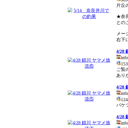
片丘
★奈
との
メー
右下
4/2
info
15
ご覧
あり
4/2
info
12
バケ
4/2
info