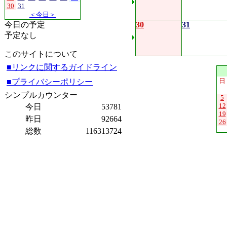
30
31
＜今日＞
今日の予定
30
31
予定なし
このサイトについて
■リンクに関するガイドライン
日
■プライバシーポリシー
シンプルカウンター
5
12
今日
53781
19
昨日
92664
26
総数
116313724