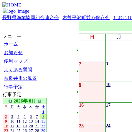
長野県漁業協同組合連合会
木曾平沢町並み保存会
しおじり
メニュー
日
月
ホーム
お知らせ
便利マップ
2
3
よくある質問
奈良井川の風景
9
10
行事予定
行事予定
2026年 8月
16
17
日
月
火
水
木
金
土
1
2
3
4
5
6
7
8
9
10
11
12
13
14
15
23
24
16
17
18
19
20
21
22
23
24
25
26
27
28
29