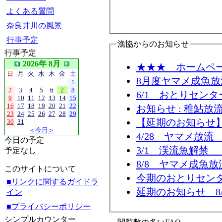
よくある質問
奈良井川の風景
行事予定
漁協からのお知らせ
行事予定
2026年 8月
★★★ ホームペ
日
月
火
水
木
金
土
8月度ヤマメ成魚
1
2
3
4
5
6
7
8
6/1 おとりセン
9
10
11
12
13
14
15
16
17
18
19
20
21
22
お知らせ : 稚鮎放
23
24
25
26
27
28
29
【延期のお知らせ】
30
31
＜今日＞
4/28 ヤマメ放
今日の予定
3/1 渓流魚解禁
予定なし
8/8 ヤマメ成魚放
このサイトについて
今期のおとりセン
■リンクに関するガイドラ
延期のお知らせ 8/
イン
■プライバシーポリシー
シンプルカウンター