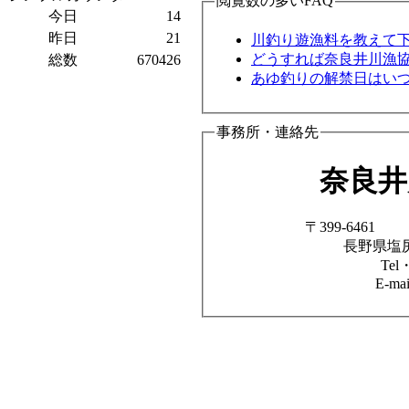
閲覧数の多いFAQ
今日
14
昨日
21
川釣り遊漁料を教えて
どうすれば奈良井川漁
総数
670426
あゆ釣りの解禁日はい
事務所・連絡先
奈良井
〒3
長野県塩尻
Tel
E-ma