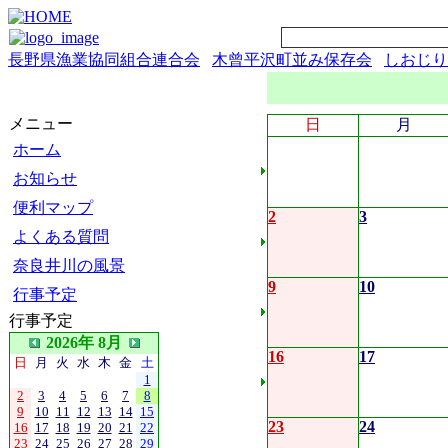
長野県漁業協同組合連合会
木曾平沢町並み保存会
しおじり
メニュー
日
月
ホーム
お知らせ
便利マップ
2
3
よくある質問
奈良井川の風景
9
10
行事予定
行事予定
2026年 8月
16
17
日
月
火
水
木
金
土
1
2
3
4
5
6
7
8
9
10
11
12
13
14
15
23
24
16
17
18
19
20
21
22
23
24
25
26
27
28
29