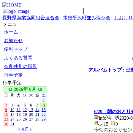
長野県漁業協同組合連合会
木曾平沢町並み保存会
しおじり
メニュー
ホーム
お知らせ
便利マップ
よくある質問
奈良井川の風景
アルバムトップ
:
行事予定
行事予定
2026年 8月
日
月
火
水
木
金
土
1
2
3
4
5
6
7
8
9
10
11
12
13
14
15
6/29 朝のおと
16
17
18
19
20
21
22
info
2020-
23
24
25
26
27
28
29
1415
0
30
31
＜今日＞
今朝のおとりセン