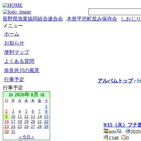
長野県漁業協同組合連合会
木曾平沢町並み保存会
しおじり
メニュー
ホーム
お知らせ
便利マップ
よくある質問
奈良井川の風景
行事予定
アルバムトップ
:
行事予定
2026年 8月
日
月
火
水
木
金
土
1
2
3
4
5
6
7
8
9
10
11
12
13
14
15
16
17
18
19
20
21
22
9/15（火）フ
23
24
25
26
27
28
29
30
31
info
2020
＜今日＞
1348
0