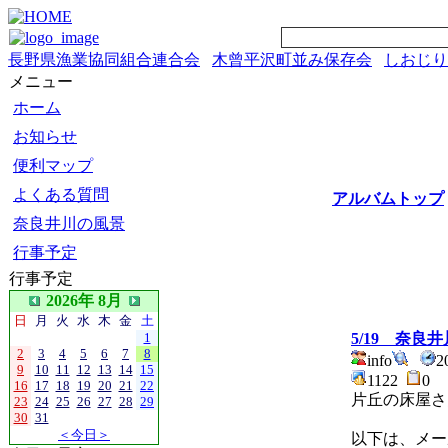
長野県漁業協同組合連合会
木曾平沢町並み保存会
しおじり
メニュー
ホーム
お知らせ
便利マップ
よくある質問
アルバムトップ
奈良井川の風景
行事予定
行事予定
2026年 8月
日
月
火
水
木
金
土
1
5/19 奈良
2
3
4
5
6
7
8
info
2
9
10
11
12
13
14
15
1122
0
16
17
18
19
20
21
22
片丘の床屋さ
23
24
25
26
27
28
29
30
31
＜今日＞
以下は、メー