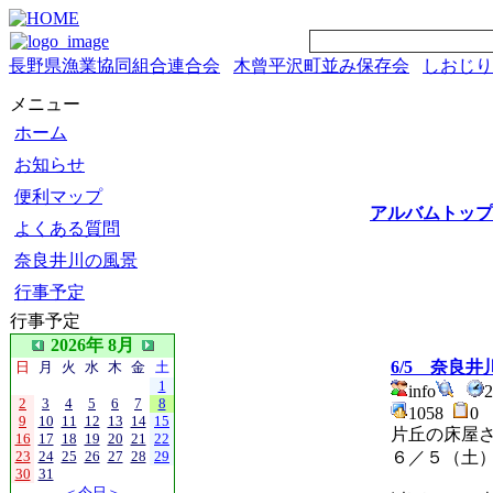
長野県漁業協同組合連合会
木曾平沢町並み保存会
しおじり
メニュー
ホーム
お知らせ
便利マップ
アルバムトップ
よくある質問
奈良井川の風景
行事予定
行事予定
2026年 8月
6/5 奈良
日
月
火
水
木
金
土
1
info
2
3
4
5
6
7
8
1058
9
10
11
12
13
14
15
片丘の床屋
16
17
18
19
20
21
22
23
24
25
26
27
28
29
６／５（土
30
31
＜今日＞