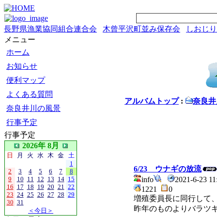
長野県漁業協同組合連合会
木曾平沢町並み保存会
しおじり
メニュー
ホーム
お知らせ
便利マップ
よくある質問
アルバムトップ
:
奈良井
奈良井川の風景
行事予定
行事予定
2026年 8月
日
月
火
水
木
金
土
1
6/23 ウナギの放流
2
3
4
5
6
7
8
9
10
11
12
13
14
15
info
2021-6-23 
16
17
18
19
20
21
22
1221
0
23
24
25
26
27
28
29
増殖委員長に同行して、
30
31
昨年のものよりバラツ
＜今日＞