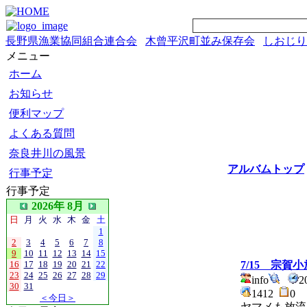
長野県漁業協同組合連合会
木曾平沢町並み保存会
しおじり
メニュー
ホーム
お知らせ
便利マップ
よくある質問
奈良井川の風景
アルバムトップ
行事予定
行事予定
2026年 8月
日
月
火
水
木
金
土
1
2
3
4
5
6
7
8
9
10
11
12
13
14
15
16
17
18
19
20
21
22
7/15 宗賀
23
24
25
26
27
28
29
info
2
30
31
1412
0
＜今日＞
ヤマメも放流