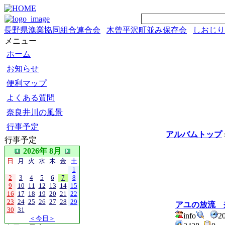
長野県漁業協同組合連合会
木曾平沢町並み保存会
しおじり
メニュー
ホーム
お知らせ
便利マップ
よくある質問
奈良井川の風景
行事予定
アルバムトップ
行事予定
2026年 8月
日
月
火
水
木
金
土
1
2
3
4
5
6
7
8
9
10
11
12
13
14
15
16
17
18
19
20
21
22
23
24
25
26
27
28
29
アユの放流 
30
31
info
2
＜今日＞