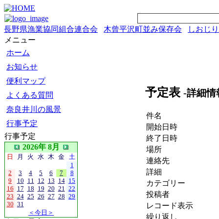
長野県漁業協同組合連合会
木曾平沢町並み保存会
しおじり
メニュー
ホーム
お知らせ
便利マップ
予定表
-詳細情
よくある質問
奈良井川の風景
件名
行事予定
開始日時
行事予定
終了日時
2026年 8月
場所
日
月
火
水
木
金
土
連絡先
1
詳細
2
3
4
5
6
7
8
9
10
11
12
13
14
15
カテゴリー
16
17
18
19
20
21
22
投稿者
23
24
25
26
27
28
29
30
31
レコード表示
＜今日＞
繰り返し