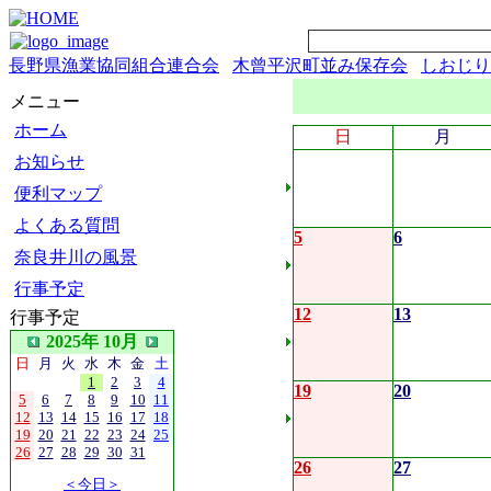
長野県漁業協同組合連合会
木曾平沢町並み保存会
しおじり
メニュー
ホーム
日
月
お知らせ
便利マップ
よくある質問
5
6
奈良井川の風景
行事予定
12
13
行事予定
2025年 10月
日
月
火
水
木
金
土
1
2
3
4
19
20
5
6
7
8
9
10
11
12
13
14
15
16
17
18
19
20
21
22
23
24
25
26
27
28
29
30
31
26
27
＜今日＞