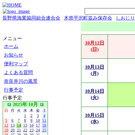
長野県漁業協同組合連合会
木曾平沢町並み保存会
しおじり
メニュー
10月12日
ホーム
(日)
お知らせ
便利マップ
10月13日
よくある質問
(月)
奈良井川の風景
行事予定
10月14日
(火)
行事予定
2025年 10月
日
月
火
水
木
金
土
10月15日
1
2
3
4
5
6
7
8
9
10
11
(水)
12
13
14
15
16
17
18
19
20
21
22
23
24
25
26
27
28
29
30
31