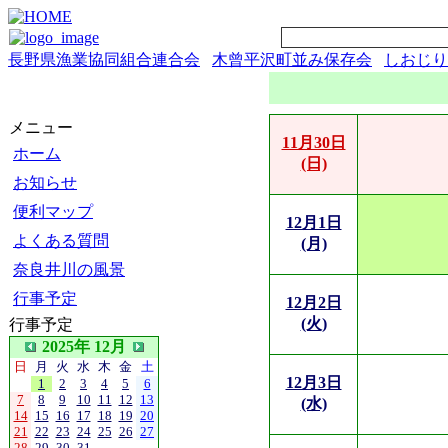
長野県漁業協同組合連合会
木曾平沢町並み保存会
しおじり
メニュー
11月30日
ホーム
(日)
お知らせ
便利マップ
12月1日
よくある質問
(月)
奈良井川の風景
行事予定
12月2日
(火)
行事予定
2025年 12月
日
月
火
水
木
金
土
12月3日
1
2
3
4
5
6
7
8
9
10
11
12
13
(水)
14
15
16
17
18
19
20
21
22
23
24
25
26
27
28
29
30
31