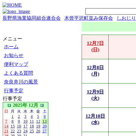
長野県漁業協同組合連合会
木曾平沢町並み保存会
しおじり
メニュー
12月7日
ホーム
(日)
お知らせ
便利マップ
12月8日
よくある質問
(月)
奈良井川の風景
行事予定
12月9日
(火)
行事予定
2025年 12月
日
月
火
水
木
金
土
12月10日
1
2
3
4
5
6
7
8
9
10
11
12
13
(水)
14
15
16
17
18
19
20
21
22
23
24
25
26
27
28
29
30
31