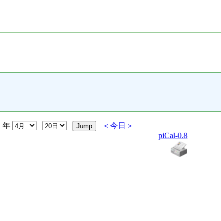
年
＜今日＞
piCal-0.8