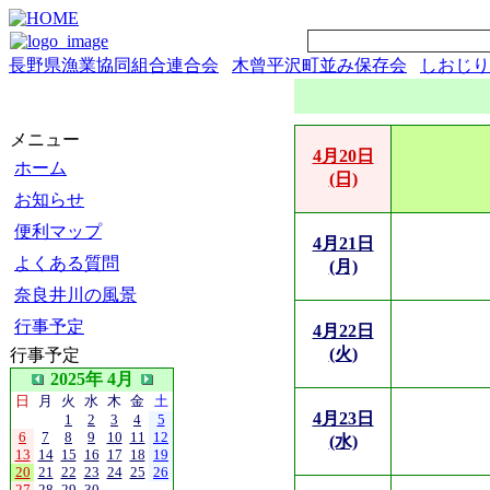
長野県漁業協同組合連合会
木曾平沢町並み保存会
しおじり
メニュー
4月20日
ホーム
(日)
お知らせ
便利マップ
4月21日
よくある質問
(月)
奈良井川の風景
行事予定
4月22日
(火)
行事予定
2025年 4月
日
月
火
水
木
金
土
4月23日
1
2
3
4
5
6
7
8
9
10
11
12
(水)
13
14
15
16
17
18
19
20
21
22
23
24
25
26
27
28
29
30