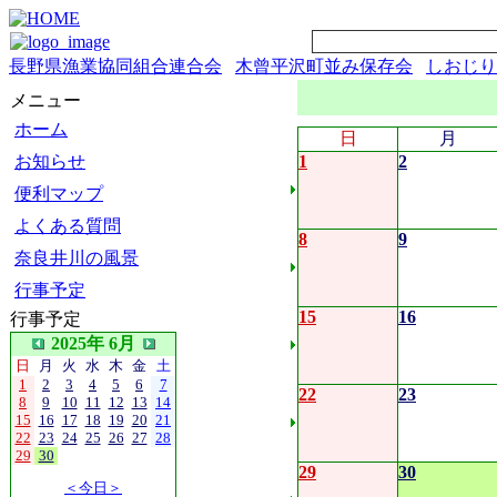
長野県漁業協同組合連合会
木曾平沢町並み保存会
しおじり
メニュー
ホーム
日
月
お知らせ
1
2
便利マップ
よくある質問
8
9
奈良井川の風景
行事予定
15
16
行事予定
2025年 6月
日
月
火
水
木
金
土
1
2
3
4
5
6
7
22
23
8
9
10
11
12
13
14
15
16
17
18
19
20
21
22
23
24
25
26
27
28
29
30
29
30
＜今日＞