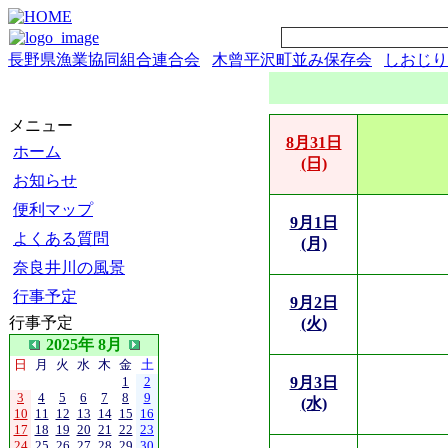
長野県漁業協同組合連合会
木曾平沢町並み保存会
しおじり
メニュー
8月31日
ホーム
(日)
お知らせ
便利マップ
9月1日
よくある質問
(月)
奈良井川の風景
行事予定
9月2日
行事予定
(火)
2025年 8月
日
月
火
水
木
金
土
1
2
9月3日
3
4
5
6
7
8
9
(水)
10
11
12
13
14
15
16
17
18
19
20
21
22
23
24
25
26
27
28
29
30