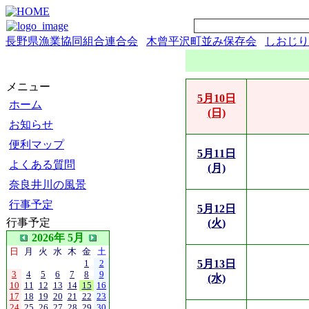
長野県漁業協同組合連合会
木曾平沢町並み保存会
しおじり
メニュー
5月10日
ホーム
(日)
お知らせ
便利マップ
5月11日
よくある質問
(月)
奈良井川の風景
行事予定
5月12日
行事予定
(火)
2026年 5月
日
月
火
水
木
金
土
1
2
5月13日
3
4
5
6
7
8
9
(水)
10
11
12
13
14
15
16
17
18
19
20
21
22
23
24
25
26
27
28
29
30