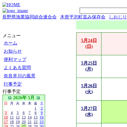
長野県漁業協同組合連合会
木曾平沢町並み保存会
しおじり
メニュー
5月24日
ホーム
(日)
お知らせ
便利マップ
5月25日
よくある質問
(月)
奈良井川の風景
行事予定
5月26日
行事予定
(火)
2026年 5月
日
月
火
水
木
金
土
1
2
5月27日
3
4
5
6
7
8
9
(水)
10
11
12
13
14
15
16
17
18
19
20
21
22
23
24
25
26
27
28
29
30