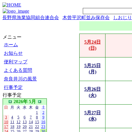
長野県漁業協同組合連合会
木曾平沢町並み保存会
しおじり
メニュー
5月24日
ホーム
(日)
お知らせ
便利マップ
5月25日
よくある質問
(月)
奈良井川の風景
行事予定
5月26日
行事予定
(火)
2026年 5月
日
月
火
水
木
金
土
1
2
5月27日
3
4
5
6
7
8
9
(水)
10
11
12
13
14
15
16
17
18
19
20
21
22
23
24
25
26
27
28
29
30