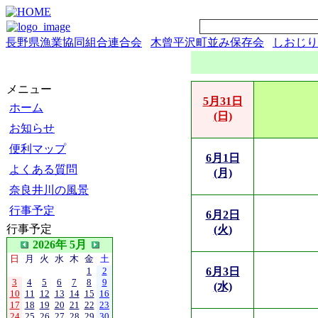
長野県漁業協同組合連合会
木曾平沢町並み保存会
しおじり
メニュー
5月31日
ホーム
(日)
お知らせ
便利マップ
6月1日
よくある質問
(月)
奈良井川の風景
行事予定
6月2日
行事予定
(火)
2026年 5月
日
月
火
水
木
金
土
1
2
6月3日
3
4
5
6
7
8
9
(水)
10
11
12
13
14
15
16
17
18
19
20
21
22
23
24
25
26
27
28
29
30