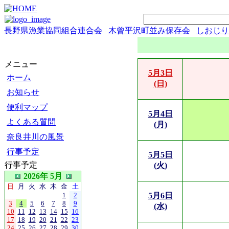
長野県漁業協同組合連合会
木曾平沢町並み保存会
しおじり
メニュー
5月3日
ホーム
(日)
お知らせ
便利マップ
5月4日
よくある質問
(月)
奈良井川の風景
行事予定
5月5日
行事予定
(火)
2026年 5月
日
月
火
水
木
金
土
1
2
5月6日
3
4
5
6
7
8
9
(水)
10
11
12
13
14
15
16
17
18
19
20
21
22
23
24
25
26
27
28
29
30