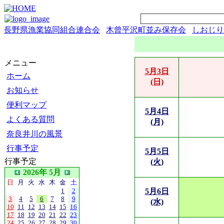
長野県漁業協同組合連合会
木曾平沢町並み保存会
しおじり
メニュー
5月3日
ホーム
(日)
お知らせ
便利マップ
5月4日
よくある質問
(月)
奈良井川の風景
行事予定
5月5日
行事予定
(火)
2026年 5月
日
月
火
水
木
金
土
1
2
5月6日
3
4
5
6
7
8
9
(水)
10
11
12
13
14
15
16
17
18
19
20
21
22
23
24
25
26
27
28
29
30