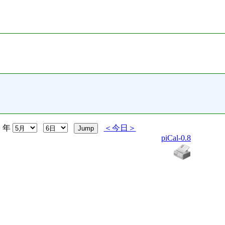
年
＜今日＞
piCal-0.8