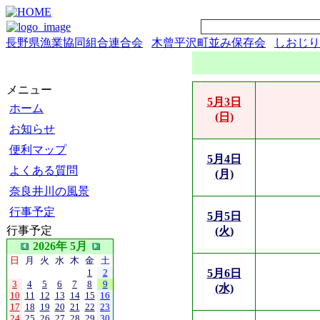
長野県漁業協同組合連合会
木曾平沢町並み保存会
しおじり
メニュー
5月3日
ホーム
(日)
お知らせ
便利マップ
5月4日
よくある質問
(月)
奈良井川の風景
行事予定
5月5日
行事予定
(火)
2026年 5月
日
月
火
水
木
金
土
1
2
5月6日
3
4
5
6
7
8
9
(水)
10
11
12
13
14
15
16
17
18
19
20
21
22
23
24
25
26
27
28
29
30