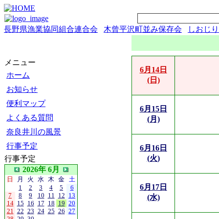
長野県漁業協同組合連合会
木曾平沢町並み保存会
しおじり
メニュー
6月14日
ホーム
(日)
お知らせ
便利マップ
6月15日
よくある質問
(月)
奈良井川の風景
行事予定
6月16日
(火)
行事予定
2026年 6月
日
月
火
水
木
金
土
6月17日
1
2
3
4
5
6
7
8
9
10
11
12
13
(水)
14
15
16
17
18
19
20
21
22
23
24
25
26
27
28
29
30