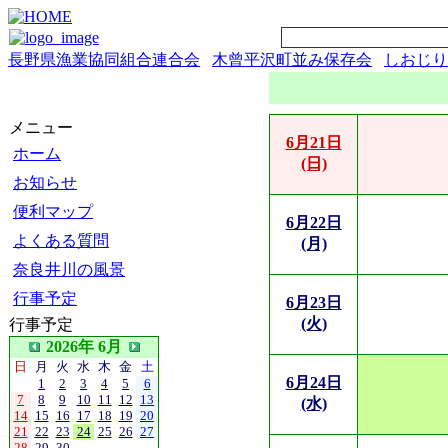
長野県漁業協同組合連合会
木曾平沢町並み保存会
しおじり
メニュー
6月21日
ホーム
(日)
お知らせ
便利マップ
6月22日
よくある質問
(月)
奈良井川の風景
行事予定
6月23日
(火)
行事予定
2026年 6月
日
月
火
水
木
金
土
6月24日
1
2
3
4
5
6
7
8
9
10
11
12
13
(水)
14
15
16
17
18
19
20
21
22
23
24
25
26
27
28
29
30