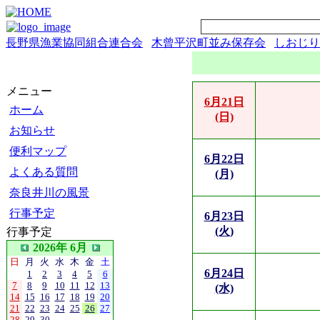
長野県漁業協同組合連合会
木曾平沢町並み保存会
しおじり
メニュー
6月21日
ホーム
(日)
お知らせ
便利マップ
6月22日
よくある質問
(月)
奈良井川の風景
行事予定
6月23日
(火)
行事予定
2026年 6月
日
月
火
水
木
金
土
6月24日
1
2
3
4
5
6
7
8
9
10
11
12
13
(水)
14
15
16
17
18
19
20
21
22
23
24
25
26
27
28
29
30