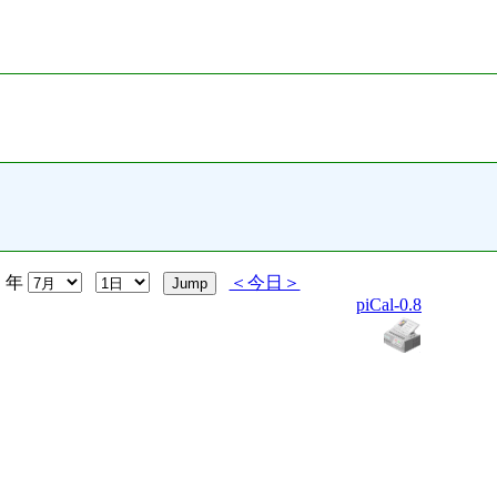
年
＜今日＞
piCal-0.8