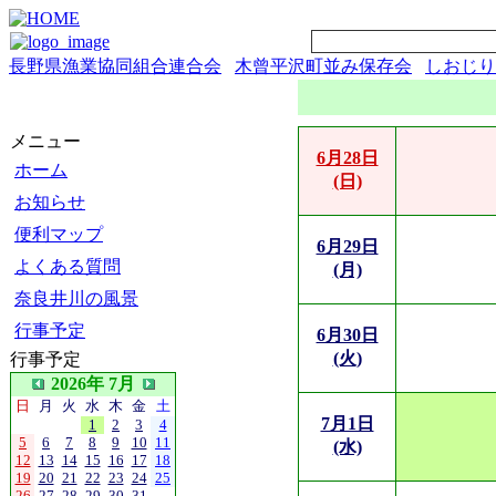
長野県漁業協同組合連合会
木曾平沢町並み保存会
しおじり
メニュー
6月28日
ホーム
(日)
お知らせ
便利マップ
6月29日
よくある質問
(月)
奈良井川の風景
行事予定
6月30日
(火)
行事予定
2026年 7月
日
月
火
水
木
金
土
7月1日
1
2
3
4
5
6
7
8
9
10
11
(水)
12
13
14
15
16
17
18
19
20
21
22
23
24
25
26
27
28
29
30
31