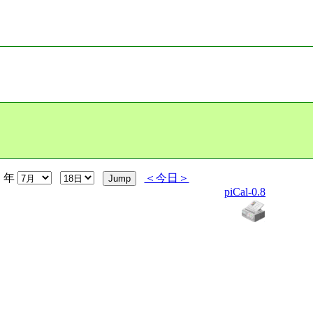
年
＜今日＞
piCal-0.8