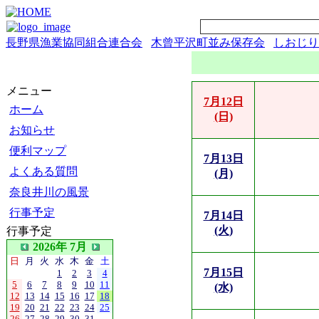
長野県漁業協同組合連合会
木曾平沢町並み保存会
しおじり
メニュー
7月12日
ホーム
(日)
お知らせ
便利マップ
7月13日
よくある質問
(月)
奈良井川の風景
行事予定
7月14日
(火)
行事予定
2026年 7月
日
月
火
水
木
金
土
7月15日
1
2
3
4
5
6
7
8
9
10
11
(水)
12
13
14
15
16
17
18
19
20
21
22
23
24
25
26
27
28
29
30
31