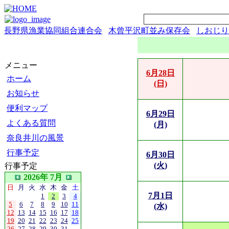
長野県漁業協同組合連合会
木曾平沢町並み保存会
しおじり
メニュー
6月28日
ホーム
(日)
お知らせ
便利マップ
6月29日
よくある質問
(月)
奈良井川の風景
行事予定
6月30日
(火)
行事予定
2026年 7月
日
月
火
水
木
金
土
7月1日
1
2
3
4
5
6
7
8
9
10
11
(水)
12
13
14
15
16
17
18
19
20
21
22
23
24
25
26
27
28
29
30
31