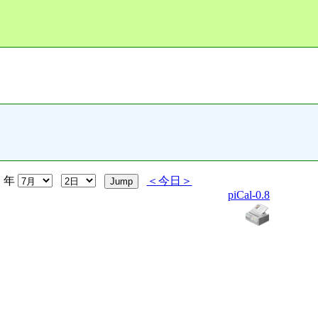
年
＜今日＞
piCal-0.8