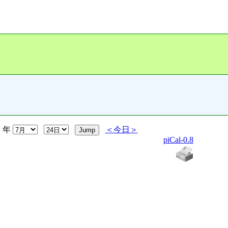
年
＜今日＞
piCal-0.8