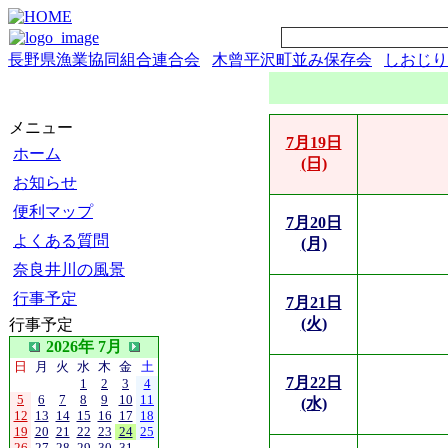
長野県漁業協同組合連合会
木曾平沢町並み保存会
しおじり
メニュー
7月19日
ホーム
(日)
お知らせ
便利マップ
7月20日
よくある質問
(月)
奈良井川の風景
行事予定
7月21日
(火)
行事予定
2026年 7月
日
月
火
水
木
金
土
7月22日
1
2
3
4
5
6
7
8
9
10
11
(水)
12
13
14
15
16
17
18
19
20
21
22
23
24
25
26
27
28
29
30
31