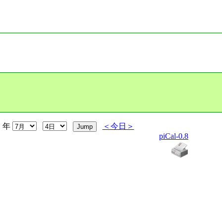
年
＜今日＞
piCal-0.8