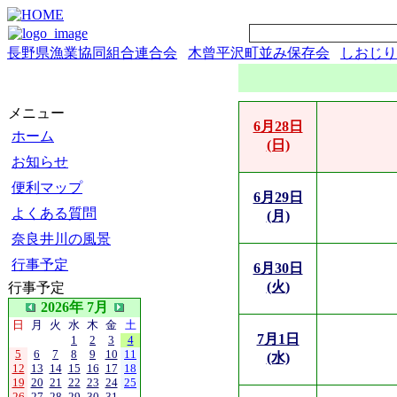
長野県漁業協同組合連合会
木曾平沢町並み保存会
しおじり
メニュー
6月28日
ホーム
(日)
お知らせ
便利マップ
6月29日
よくある質問
(月)
奈良井川の風景
行事予定
6月30日
(火)
行事予定
2026年 7月
日
月
火
水
木
金
土
7月1日
1
2
3
4
5
6
7
8
9
10
11
(水)
12
13
14
15
16
17
18
19
20
21
22
23
24
25
26
27
28
29
30
31