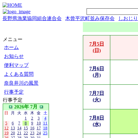
長野県漁業協同組合連合会
木曾平沢町並み保存会
しおじり
メニュー
7月5日
ホーム
(日)
お知らせ
便利マップ
7月6日
よくある質問
(月)
奈良井川の風景
行事予定
7月7日
(火)
行事予定
2026年 7月
日
月
火
水
木
金
土
7月8日
1
2
3
4
5
6
7
8
9
10
11
(水)
12
13
14
15
16
17
18
19
20
21
22
23
24
25
26
27
28
29
30
31