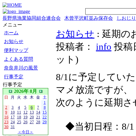
長野県漁業協同組合連合会
木曾平沢町並み保存会
しおじり
メニュー
お知らせ
: 延期の
ホーム
お知らせ
投稿者：
info
投稿日時
便利マップ
ット
)
よくある質問
奈良井川の風景
8/1に予定して
行事予定
行事予定
マメ放流ですが、
2026年 8月
日
月
火
水
木
金
土
次のように延期さ
1
2
3
4
5
6
7
8
9
10
11
12
13
14
15
16
17
18
19
20
21
22
23
24
25
26
27
28
29
◆当初日程：8/1
30
31
＜今日＞