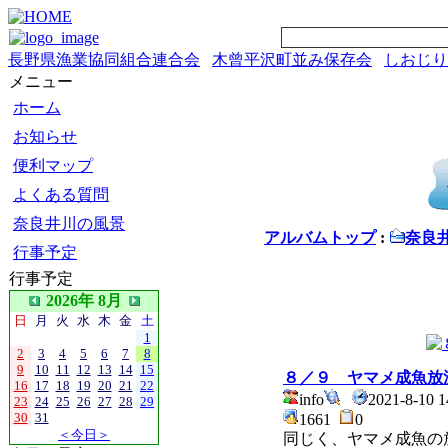
長野県漁業協同組合連合会
木曾平沢町並み保存会
しおじり
メニュー
ホーム
お知らせ
便利マップ
よくある質問
奈良井川の風景
アルバムトップ
:
奈良
行事予定
行事予定
2026年 8月
日
月
火
水
木
金
土
1
2
3
4
5
6
7
8
9
10
11
12
13
14
15
８／９ ヤマメ成魚放
16
17
18
19
20
21
22
info
2021-8-10
23
24
25
26
27
28
29
30
31
1661
0
＜今日＞
同じく、ヤマメ成魚の