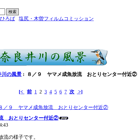
ひろば
塩尻・木曽フィルムコミッション
井川の風景
: ８／９ ヤマメ成魚放流 おとりセンター付近②
[<
前
1
2
3
4
5
6
7
次
>]
流 おとりセンター付近②
 14:43
放流の様子です。