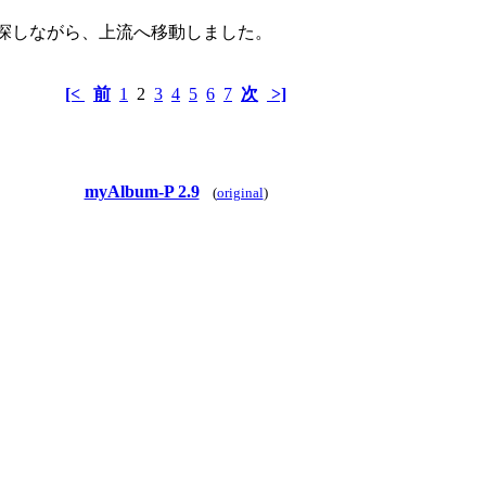
探しながら、上流へ移動しました。
[<
前
1
2
3
4
5
6
7
次
>]
myAlbum-P 2.9
(
original
)