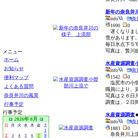
新年の奈良井
info
奈
1690
0
遅くなりまし
雪があります
毎日氷点下５
写真は、贄川
メニュー
ホーム
水産資源調査
お知らせ
info
奈
1542
0
便利マップ
塩尻市の小曽
よくある質問
職員により、
奈良井川の風景
写真は２６日
調査は、２日
行事予定
行事予定
水産資源調査
2026年 8月
info
奈
日
月
火
水
木
金
土
1883
0
1
奈良井川上流
2
3
4
5
6
7
8