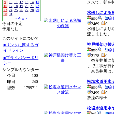
9
10
11
12
13
14
15
メスで、卵を
16
17
18
19
20
21
22
23
24
25
26
27
28
29
水廻しによる
30
31
info
奈
＜今日＞
今日の予定
2469
0
水廻しにより
予定なし
流しました。
このサイトについて
神戸橋架け替
■リンクに関するガ
info
奈
イドライン
2178
0
■プライバシーポリ
奈良井川に架
シー
まで工事が行
シンプルカウンター
奈良井川は、
今日
100
昨日
240
松塩水道用水
info
奈
総数
1799711
2499
0
放流の様子
松塩水道用水
info
奈