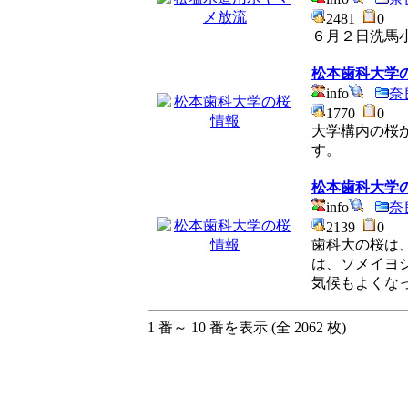
2481
0
６月２日洗馬
松本歯科大学
info
奈
1770
0
大学構内の桜
す。
松本歯科大学
info
奈
2139
0
歯科大の桜は
は、ソメイヨ
気候もよくな
1 番～ 10 番を表示 (全 2062 枚)