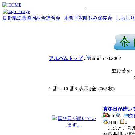
長野県漁業協同組合連合会
木曾平沢町並み保存会
しおじり
アルバムトップ
:
info
Total:2062
並び替え: 
1 番～ 10 番を表示 (全 2062 枚)
真冬日が続い
info
奈
2188
0
このところ氷
奈良井川へ流