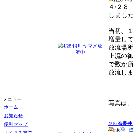
４/２８
しまし
当初、
増量し
放流場
上流の
で数か
放流し
メニュー
写真は
ホーム
お知らせ
4/16 奈
便利マップ
info
よくある質問