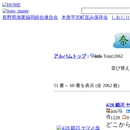
長野県漁業協同組合連合会
木曾平沢町並み保存会
しおじり
アルバムトップ
:
info
Total:2062
並び替え:
51 番～ 60 番を表示 (全 2062 枚)
4/28 鎖川
info
1228
どこか