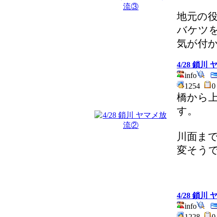
地元の
バケツ
気が付
4/28 鎖川
info
1254
橋から
す。
川面ま
変そう
4/28 鎖川
info
1228