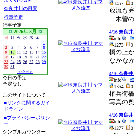
1457
奈良井川の風景
放流も
行事予定
「木曽
行事予定
2026年 8月
4/16 奈
日
月
火
水
木
金
土
info
1
1273
2
3
4
5
6
7
8
橋の上
9
10
11
12
13
14
15
16
17
18
19
20
21
22
なかな
23
24
25
26
27
28
29
30
31
＜今日＞
4/16 奈
今日の予定
info
予定なし
1354
権兵衛
このサイトについて
写真の
■リンクに関するガイ
ドライン
4/16 奈
■プライバシーポリシ
info
ー
1277
シンプルカウンター