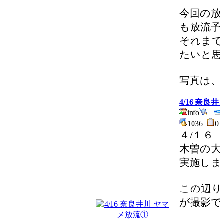
今回の
も放流
それま
たいと
写真は
4/16 奈
info
1036
４/１６
木曽の
実施し
この辺
が撮影