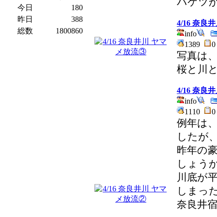
バケツ
今日
180
昨日
388
4/16 奈
総数
1800860
info
1389
写真は
桜と川
4/16 奈
info
1110
例年は
したが
昨年の
しょう
川底が
しまっ
奈良井