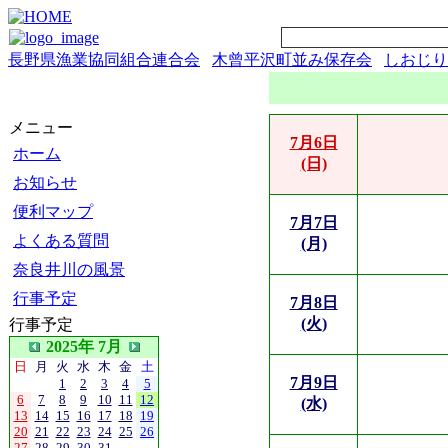
長野県漁業協同組合連合会
木曾平沢町並み保存会
しおじり
メニュー
7月6日
ホーム
(日)
お知らせ
便利マップ
7月7日
よくある質問
(月)
奈良井川の風景
行事予定
7月8日
(火)
行事予定
2025年 7月
日
月
火
水
木
金
土
7月9日
1
2
3
4
5
6
7
8
9
10
11
12
(水)
13
14
15
16
17
18
19
20
21
22
23
24
25
26
27
28
29
30
31