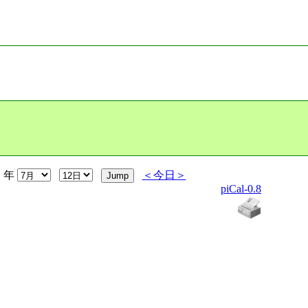
年
＜今日＞
piCal-0.8