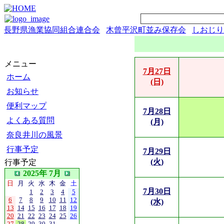
長野県漁業協同組合連合会
木曾平沢町並み保存会
しおじり
メニュー
7月27日
ホーム
(日)
お知らせ
便利マップ
7月28日
よくある質問
(月)
奈良井川の風景
行事予定
7月29日
(火)
行事予定
2025年 7月
日
月
火
水
木
金
土
7月30日
1
2
3
4
5
6
7
8
9
10
11
12
(水)
13
14
15
16
17
18
19
20
21
22
23
24
25
26
27
28
29
30
31