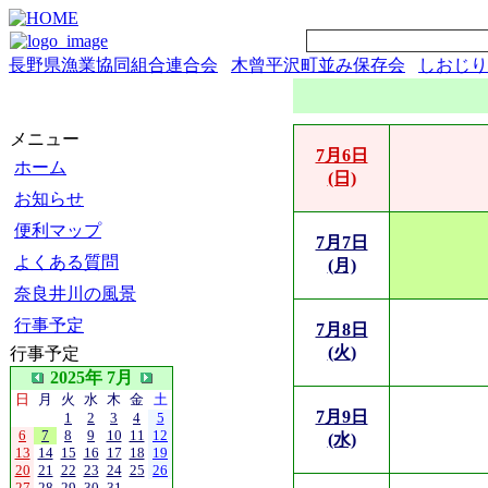
長野県漁業協同組合連合会
木曾平沢町並み保存会
しおじり
メニュー
7月6日
ホーム
(日)
お知らせ
便利マップ
7月7日
よくある質問
(月)
奈良井川の風景
行事予定
7月8日
(火)
行事予定
2025年 7月
日
月
火
水
木
金
土
7月9日
1
2
3
4
5
6
7
8
9
10
11
12
(水)
13
14
15
16
17
18
19
20
21
22
23
24
25
26
27
28
29
30
31