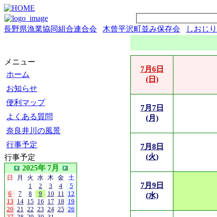
長野県漁業協同組合連合会
木曾平沢町並み保存会
しおじり
メニュー
7月6日
ホーム
(日)
お知らせ
便利マップ
7月7日
よくある質問
(月)
奈良井川の風景
行事予定
7月8日
(火)
行事予定
2025年 7月
日
月
火
水
木
金
土
7月9日
1
2
3
4
5
6
7
8
9
10
11
12
(水)
13
14
15
16
17
18
19
20
21
22
23
24
25
26
27
28
29
30
31