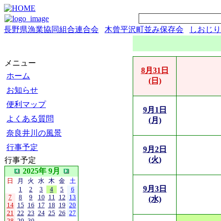
長野県漁業協同組合連合会
木曾平沢町並み保存会
しおじり
メニュー
8月31日
ホーム
(日)
お知らせ
便利マップ
9月1日
よくある質問
(月)
奈良井川の風景
行事予定
9月2日
(火)
行事予定
2025年 9月
日
月
火
水
木
金
土
9月3日
1
2
3
4
5
6
7
8
9
10
11
12
13
(水)
14
15
16
17
18
19
20
21
22
23
24
25
26
27
28
29
30